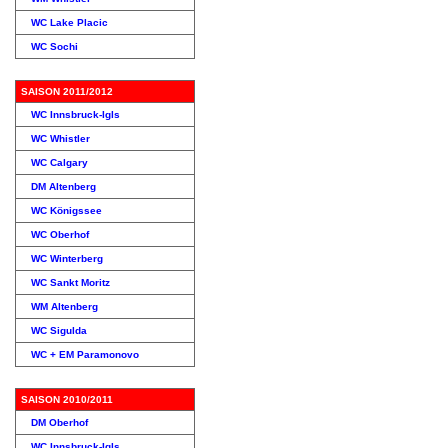
WC Lake Placic
WC Sochi
SAISON 2011/2012
WC Innsbruck-Igls
WC Whistler
WC Calgary
DM Altenberg
WC Königssee
WC Oberhof
WC Winterberg
WC Sankt Moritz
WM Altenberg
WC Sigulda
WC + EM Paramonovo
SAISON 2010/2011
DM Oberhof
WC Innsbruck-Igls