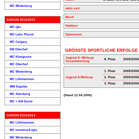
WC Winterberg
aktiv seit
Beruf
SAISON 2014/2015
Hobbies
WC Igls
WC Lake Placid
Sponsoren
WC Calgary
DM Oberhof
GRÖSSTE SPORTLICHE ERFOLGE
WC Königssee
Jugend A–Weltcup
8. Platz
2005/2006
Gesamtwertung
WC Oberhof
1. Platz
2005/2006
WC Winterberg
Jugend A-Weltcup
2. Platz
2005/2006
WC Lillehammer
3. Platz
2005/2006
WM Sigulda
WC Altenberg
(Stand 12.04.2006)
WC + EM Sochi
SAISON 2013/2014
WC Lillehammer
WC Innsbruck-Igls
WC Winterberg