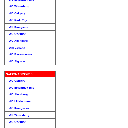
WC Winterberg
WC Calgary
WC Park City
WC Königssee
WC Oberhof
WC Altenberg
WM Cesana
WC Paramonovo
WC Sigulda
SAISON 2009/2010
WC Calgary
WC Innsbruck-Igls
WC Altenberg
WC Lillehammer
WC Königssee
WC Winterberg
WC Oberhof