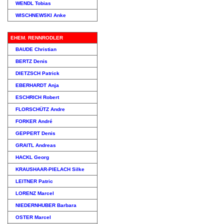
WENDL Tobias
WISCHNEWSKI Anke
EHEM. RENNRODLER
BAUDE Christian
BERTZ Denis
DIETZSCH Patrick
EBERHARDT Anja
ESCHRICH Robert
FLORSCHÜTZ Andre
FORKER André
GEPPERT Denis
GRAITL Andreas
HACKL Georg
KRAUSHAAR-PIELACH Silke
LEITNER Patric
LORENZ Marcel
NIEDERNHUBER Barbara
OSTER Marcel