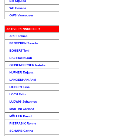
EM Sigulda
WC Cesana
OWS Vancouver
AKTIVE RENNRODLER
ARLT Tobias
BENECKEN Sascha
EGGERT Toni
EICHHORN Jan
GEISENBERGER Natalie
HÜFNER Tatjana
LANGENHAN Andi
LIEBERT Lisa
LOCH Felix
LUDWIG Johannes
MARTINI Corinna
MÖLLER David
PIETRASIK Ronny
SCHWAB Carina