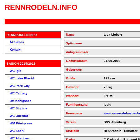
RENNRODELN.INFO
Name
Lisa Liebert
RENNRODELN.INFO
Aktuelles
Spitzname
Kontakt
Autogrammadr.
Geburtsdatum
24.09.2009
SAISON 2015/2016
Geburtsort
WC Igls
WC Lake Placid
Größe
177 cm
WC Park City
Gewicht
73 kg
WC Calgary
Wohnort
Freital
DM Königssee
Familienstand
ledig
WC Sigulda
Homepage
www.rennrodeln-altenbe
WC Oberhof
Verein
SSV Altenberg
WM Königssee
WC Sochi
Disziplin
Rennrodeln - Einsitzer
WC Altenberg
Kader
C-Kader des Bob- und S