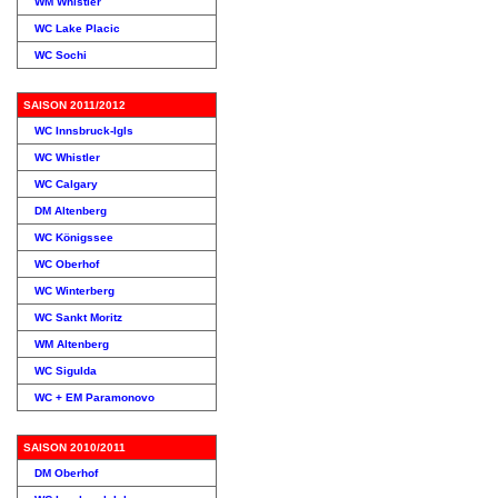
WM Whistler
WC Lake Placic
WC Sochi
SAISON 2011/2012
WC Innsbruck-Igls
WC Whistler
WC Calgary
DM Altenberg
WC Königssee
WC Oberhof
WC Winterberg
WC Sankt Moritz
WM Altenberg
WC Sigulda
WC + EM Paramonovo
SAISON 2010/2011
DM Oberhof