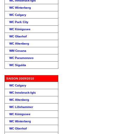
WC Innsbruck-Igls
WC Winterberg
WC Calgary
WC Park City
WC Königssee
WC Oberhof
WC Altenberg
WM Cesana
WC Paramonovo
WC Sigulda
SAISON 2009/2010
WC Calgary
WC Innsbruck-Igls
WC Altenberg
WC Lillehammer
WC Königssee
WC Winterberg
WC Oberhof