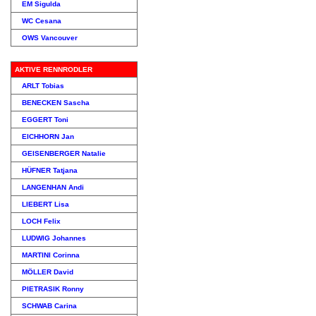
EM Sigulda
WC Cesana
OWS Vancouver
AKTIVE RENNRODLER
ARLT Tobias
BENECKEN Sascha
EGGERT Toni
EICHHORN Jan
GEISENBERGER Natalie
HÜFNER Tatjana
LANGENHAN Andi
LIEBERT Lisa
LOCH Felix
LUDWIG Johannes
MARTINI Corinna
MÖLLER David
PIETRASIK Ronny
SCHWAB Carina