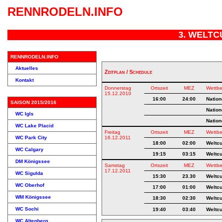
RENNRODELN.INFO
3. WELTC
RENNRODELN.INFO
Aktuelles
Zeitplan / Schedule
Kontakt
Donnerstag
Ortszeit
MEZ
Wettb
15.12.2010
16:00
24:00
Natio
SAISON 2015/2016
Natio
WC Igls
Natio
WC Lake Placid
Freitag
Ortszeit
MEZ
Wettb
WC Park City
16.12.2011
18:00
02:00
Weltc
WC Calgary
19:15
03:15
Weltc
DM Königssee
Samstag
Ortszeit
MEZ
Wettb
17.12.2011
WC Sigulda
15:30
23.30
Weltc
WC Oberhof
17:00
01:00
Weltc
WM Königssee
18:30
02:30
Weltc
WC Sochi
19:40
03:40
Weltc
WC Altenberg