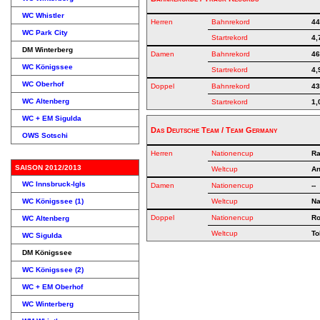
WC Whistler
Herren
Bahnrekord
44
WC Park City
Startrekord
4,
DM Winterberg
Damen
Bahnrekord
46
WC Königssee
Startrekord
4,
WC Oberhof
Doppel
Bahnrekord
43
WC Altenberg
Startrekord
1,
WC + EM Sigulda
Das Deutsche Team / Team Germany
OWS Sotschi
Herren
Nationencup
Ra
SAISON 2012/2013
Weltcup
An
WC Innsbruck-Igls
Damen
Nationencup
--
WC Königssee (1)
Weltcup
Na
Doppel
Nationencup
Ro
WC Altenberg
Weltcup
To
WC Sigulda
DM Königssee
WC Königssee (2)
WC + EM Oberhof
WC Winterberg