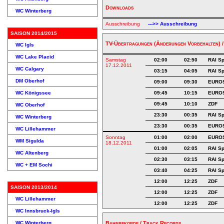
Downloads
WC Winterberg
Ausschreibung
--->> Ausschreibung
SAISON 2014/2015
TV-Übertragungen (Änderungen Vorbehalten) /
WC Igls
WC Lake Placid
Samstag
02:00
02:50
RAI Sp
17.12.2011
WC Calgary
03:15
04:05
RAI Sp
DM Oberhof
09:00
09:30
EURO
WC Königssee
09:45
10:15
EURO
09:45
10:10
ZDF
WC Oberhof
23:30
00:35
RAI Sp
WC Winterberg
23:30
00:35
EURO
WC Lillehammer
Sonntag
01:00
02:00
EURO
WM Sigulda
18.12.2011
01:00
02:05
RAI Sp
WC Altenberg
02:30
03:15
RAI Sp
WC + EM Sochi
03:40
04:25
RAI Sp
12:00
12:25
ZDF
SAISON 2013/2014
12:00
12:25
ZDF
WC Lillehammer
12:00
12:25
ZDF
WC Innsbruck-Igls
WC Winterberg
Bahnrekorde / Track Records