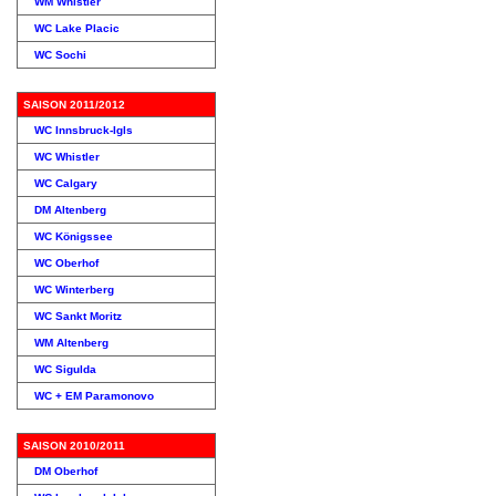
WM Whistler
WC Lake Placic
WC Sochi
SAISON 2011/2012
WC Innsbruck-Igls
WC Whistler
WC Calgary
DM Altenberg
WC Königssee
WC Oberhof
WC Winterberg
WC Sankt Moritz
WM Altenberg
WC Sigulda
WC + EM Paramonovo
SAISON 2010/2011
DM Oberhof