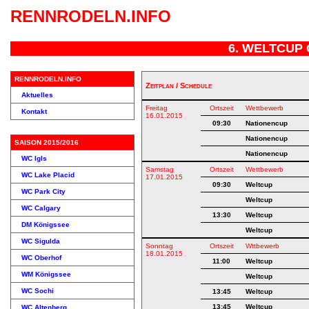
RENNRODELN.INFO
6. WELTCUP 
RENNRODELN.INFO
Zeitplan / Schedule
Aktuelles
Freitag
Ortszeit
Wettbewerb
Kontakt
16.01.2015
09:30
Nationencup
Nationencup
SAISON 2015/2016
Nationencup
WC Igls
Samstag
Ortszeit
Wettbewerb
WC Lake Placid
17.01.2015
09:30
Weltcup
WC Park City
Weltcup
WC Calgary
13:30
Weltcup
DM Königssee
Weltcup
WC Sigulda
Sonntag
Ortszeit
Wttbewerb
18.01.2015
WC Oberhof
11:00
Weltcup
WM Königssee
Weltcup
WC Sochi
13:45
Weltcup
13:45
Weltcup
WC Altenberg