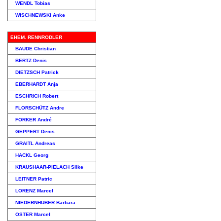
WENDL Tobias
WISCHNEWSKI Anke
EHEM. RENNRODLER
BAUDE Christian
BERTZ Denis
DIETZSCH Patrick
EBERHARDT Anja
ESCHRICH Robert
FLORSCHÜTZ Andre
FORKER André
GEPPERT Denis
GRAITL Andreas
HACKL Georg
KRAUSHAAR-PIELACH Silke
LEITNER Patric
LORENZ Marcel
NIEDERNHUBER Barbara
OSTER Marcel