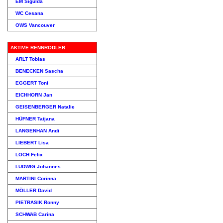
EM Sigulda
WC Cesana
OWS Vancouver
AKTIVE RENNRODLER
ARLT Tobias
BENECKEN Sascha
EGGERT Toni
EICHHORN Jan
GEISENBERGER Natalie
HÜFNER Tatjana
LANGENHAN Andi
LIEBERT Lisa
LOCH Felix
LUDWIG Johannes
MARTINI Corinna
MÖLLER David
PIETRASIK Ronny
SCHWAB Carina