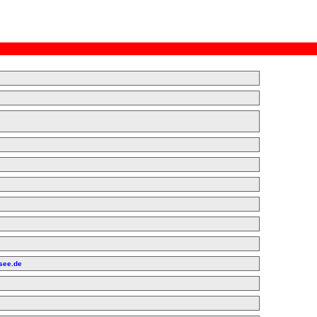
FELIX LOCH - RENNRODLER
see.de