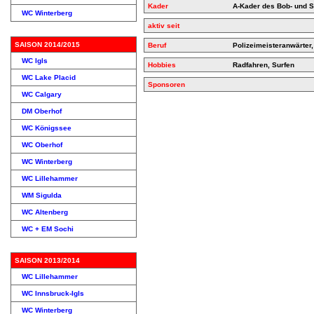
Kader
A-Kader des Bob- und S
WC Winterberg
aktiv seit
SAISON 2014/2015
Beruf
Polizeimeisteranwärter
WC Igls
Hobbies
Radfahren, Surfen
WC Lake Placid
Sponsoren
WC Calgary
DM Oberhof
WC Königssee
WC Oberhof
WC Winterberg
WC Lillehammer
WM Sigulda
WC Altenberg
WC + EM Sochi
SAISON 2013/2014
WC Lillehammer
WC Innsbruck-Igls
WC Winterberg