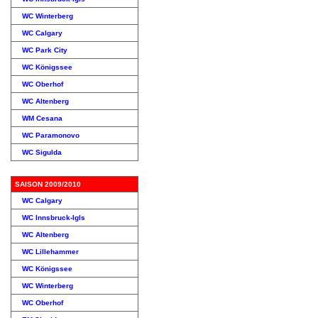
WC Winterberg
WC Calgary
WC Park City
WC Königssee
WC Oberhof
WC Altenberg
WM Cesana
WC Paramonovo
WC Sigulda
SAISON 2009/2010
WC Calgary
WC Innsbruck-Igls
WC Altenberg
WC Lillehammer
WC Königssee
WC Winterberg
WC Oberhof