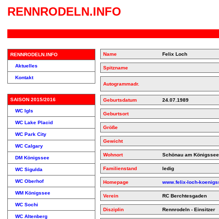
RENNRODELN.INFO
Name
Felix Loch
RENNRODELN.INFO
Aktuelles
Spitzname
Kontakt
Autogrammadr.
SAISON 2015/2016
Geburtsdatum
24.07.1989
WC Igls
Geburtsort
WC Lake Placid
Größe
WC Park City
Gewicht
WC Calgary
Wohnort
Schönau am Königssee
DM Königssee
Familienstand
ledig
WC Sigulda
WC Oberhof
Homepage
www.felix-loch-koenigs
WM Königssee
Verein
RC Berchtesgaden
WC Sochi
Disziplin
Rennrodeln - Einsitzer
WC Altenberg