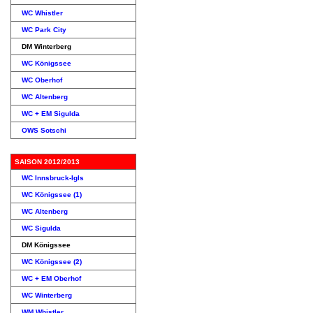
WC Whistler
WC Park City
DM Winterberg
WC Königssee
WC Oberhof
WC Altenberg
WC + EM Sigulda
OWS Sotschi
SAISON 2012/2013
WC Innsbruck-Igls
WC Königssee (1)
WC Altenberg
WC Sigulda
DM Königssee
WC Königssee (2)
WC + EM Oberhof
WC Winterberg
WM Whistler