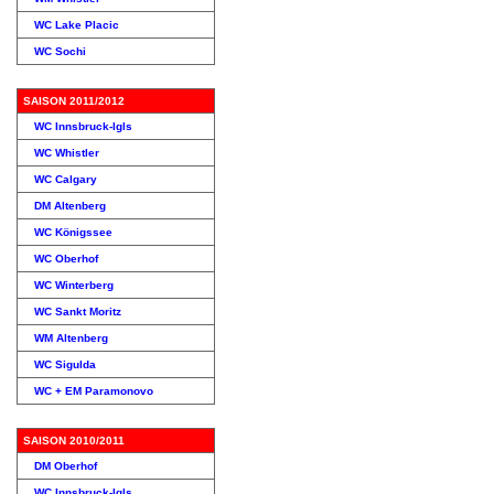
WC Lake Placic
WC Sochi
SAISON 2011/2012
WC Innsbruck-Igls
WC Whistler
WC Calgary
DM Altenberg
WC Königssee
WC Oberhof
WC Winterberg
WC Sankt Moritz
WM Altenberg
WC Sigulda
WC + EM Paramonovo
SAISON 2010/2011
DM Oberhof
WC Innsbruck-Igls