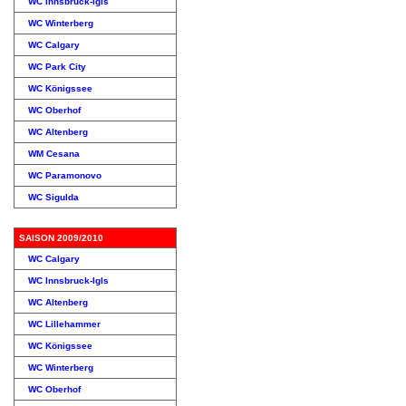
WC Innsbruck-Igls
WC Winterberg
WC Calgary
WC Park City
WC Königssee
WC Oberhof
WC Altenberg
WM Cesana
WC Paramonovo
WC Sigulda
SAISON 2009/2010
WC Calgary
WC Innsbruck-Igls
WC Altenberg
WC Lillehammer
WC Königssee
WC Winterberg
WC Oberhof