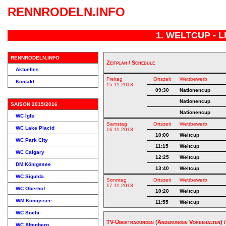
RENNRODELN.INFO
1. WELTCUP - 
RENNRODELN.INFO
Zeitplan / Schedule
Aktuelles
Freitag
Ortszeit
Wettbewerb
Kontakt
15.11.2013
09:30
Nationencup
Nationencup
SAISON 2015/2016
Nationencup
WC Igls
Samstag
Ortszeit
Wettbewerb
WC Lake Placid
16.11.2013
10:00
Weltcup
WC Park City
11:15
Weltcup
WC Calgary
12:25
Weltcup
DM Königssee
13:40
Weltcup
WC Sigulda
Sonntag
Ortszeit
Wettbewerb
17.11.2013
WC Oberhof
10:20
Weltcup
WM Königssee
11:55
Weltcup
WC Sochi
TV-Übertragungen (Änderungen Vorbehalten) /
WC Altenberg