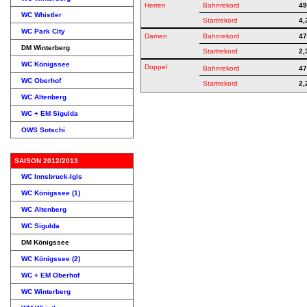
Herren
Bahnrekord
49
WC Whistler
Startrekord
4,
WC Park City
Damen
Bahnrekord
47
DM Winterberg
Startrekord
2,
WC Königssee
Doppel
Bahnrekord
47
WC Oberhof
Startrekord
2,
WC Altenberg
WC + EM Sigulda
OWS Sotschi
SAISON 2012/2013
WC Innsbruck-Igls
WC Königssee (1)
WC Altenberg
WC Sigulda
DM Königssee
WC Königssee (2)
WC + EM Oberhof
WC Winterberg