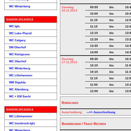
WC Winterberg
Samstag
09:55
bis
10:
16.11.2013
10:00
bis
10:
SAISON 2014/2015
11:10
bis
12:
WC Igls
11:15
bis
12:
12:15
bis
13:
WC Lake Placid
12:20
bis
13:
WC Calgary
13:35
bis
14:
DM Oberhof
14:00
bis
14:
WC Königssee
Sonntag
09:30
bis
10:
WC Oberhof
17.11.2013
10:15
bis
11:
WC Winterberg
10:15
bis
11:
WC Lillehammer
11:15
bis
12:
WM Sigulda
11:50
bis
13:
WC Altenberg
12:00
bis
13:
WC + EM Sochi
Downloads
SAISON 2013/2014
Ausschreibung
--->> Ausschreibung
WC Lillehammer
WC Innsbruck-Igls
Bahnrekorde / Track Records
WC Winterberg