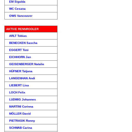
EM Sigulda
WC Cesana
OWS Vancouver
AKTIVE RENNRODLER
ARLT Tobias
BENECKEN Sascha
EGGERT Toni
EICHHORN Jan
GEISENBERGER Natalie
HÜFNER Tatjana
LANGENHAN Andi
LIEBERT Lisa
LOCH Felix
LUDWIG Johannes
MARTINI Corinna
MÖLLER David
PIETRASIK Ronny
SCHWAB Carina