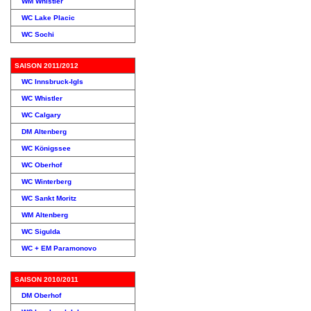
WM Whistler
WC Lake Placic
WC Sochi
SAISON 2011/2012
WC Innsbruck-Igls
WC Whistler
WC Calgary
DM Altenberg
WC Königssee
WC Oberhof
WC Winterberg
WC Sankt Moritz
WM Altenberg
WC Sigulda
WC + EM Paramonovo
SAISON 2010/2011
DM Oberhof