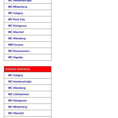
WC Innsbruck-Igls
WC Winterberg
WC Calgary
WC Park City
WC Königssee
WC Oberhof
WC Altenberg
WM Cesana
WC Paramonovo
WC Sigulda
SAISON 2009/2010
WC Calgary
WC Innsbruck-Igls
WC Altenberg
WC Lillehammer
WC Königssee
WC Winterberg
WC Oberhof