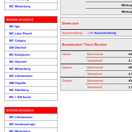
Weltcu
WC Winterberg
Weltcu
SAISON 2014/2015
Downloads
WC Igls
Ausschreibung
--->> Ausschreibung
WC Lake Placid
WC Calgary
Bahnrekorde / Track Records
DM Oberhof
Herren
Bahnrekord
44
WC Königssee
Startrekord
4,
WC Oberhof
Damen
Bahnrekord
46
WC Winterberg
Startrekord
4,
WC Lillehammer
Doppel
Bahnrekord
43
WM Sigulda
Startrekord
1,
WC Altenberg
WC + EM Sochi
SAISON 2013/2014
WC Lillehammer
WC Innsbruck-Igls
WC Winterberg