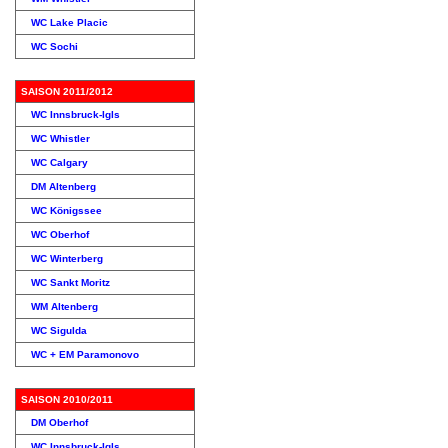
WC Lake Placic
WC Sochi
SAISON 2011/2012
WC Innsbruck-Igls
WC Whistler
WC Calgary
DM Altenberg
WC Königssee
WC Oberhof
WC Winterberg
WC Sankt Moritz
WM Altenberg
WC Sigulda
WC + EM Paramonovo
SAISON 2010/2011
DM Oberhof
WC Innsbruck-Igls