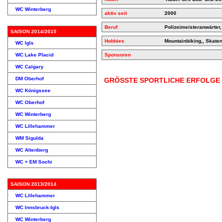
WC Winterberg
aktiv seit
2000
Beruf
Polizeimeisteranwärter
SAISON 2014/2015
Hobbies
Mountainbiking,, Skate
WC Igls
WC Lake Placid
Sponsoren
WC Calgary
DM Oberhof
GRÖSSTE SPORTLICHE ERFOLGE
WC Königssee
WC Oberhof
WC Winterberg
WC Lillehammer
WM Sigulda
WC Altenberg
WC + EM Sochi
SAISON 2013/2014
WC Lillehammer
WC Innsbruck-Igls
WC Winterberg