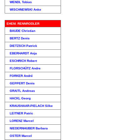
WENDL Tobias
WISCHNEWSKI Anke
EHEM. RENNRODLER
BAUDE Christian
BERTZ Denis
DIETZSCH Patrick
EBERHARDT Anja
ESCHRICH Robert
FLORSCHÜTZ Andre
FORKER André
GEPPERT Denis
GRAITL Andreas
HACKL Georg
KRAUSHAAR-PIELACH Silke
LEITNER Patric
LORENZ Marcel
NIEDERNHUBER Barbara
OSTER Marcel