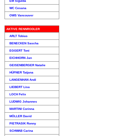
EM Sigulda
WC Cesana
OWS Vancouver
AKTIVE RENNRODLER
ARLT Tobias
BENECKEN Sascha
EGGERT Toni
EICHHORN Jan
GEISENBERGER Natalie
HÜFNER Tatjana
LANGENHAN Andi
LIEBERT Lisa
LOCH Felix
LUDWIG Johannes
MARTINI Corinna
MÖLLER David
PIETRASIK Ronny
SCHWAB Carina