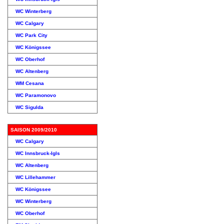
WC Winterberg
WC Calgary
WC Park City
WC Königssee
WC Oberhof
WC Altenberg
WM Cesana
WC Paramonovo
WC Sigulda
SAISON 2009/2010
WC Calgary
WC Innsbruck-Igls
WC Altenberg
WC Lillehammer
WC Königssee
WC Winterberg
WC Oberhof