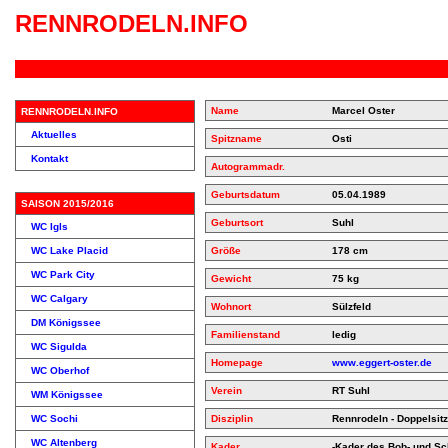
RENNRODELN.INFO
Name
Marcel Oster
RENNRODELN.INFO
Aktuelles
Spitzname
Osti
Kontakt
Autogrammadr.
Geburtsdatum
05.04.1989
SAISON 2015/2016
Geburtsort
Suhl
WC Igls
WC Lake Placid
Größe
178 cm
WC Park City
Gewicht
75 kg
WC Calgary
Wohnort
Sülzfeld
DM Königssee
Familienstand
ledig
WC Sigulda
Homepage
www.eggert-oster.de
WC Oberhof
Verein
RT Suhl
WM Königssee
WC Sochi
Disziplin
Rennrodeln - Doppelsitz
WC Altenberg
Kader
-Kader des Bob- und Sc